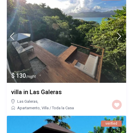
$ 130
/night
villa in Las Galeras
Las Galeras
,
Apartamento
,
Villa
/
Toda la Casa
verified