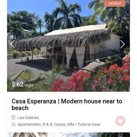
verified
$ 62
/night
Casa Esperanza | Modern house near to
beach
Las Galeras
,
Apartamento
,
B & B
,
Casas
,
Villa
/
Toda la Casa