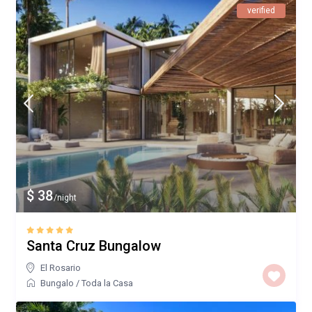
verified
$ 38
/night
Santa Cruz Bungalow
El Rosario
Bungalo
/
Toda la Casa