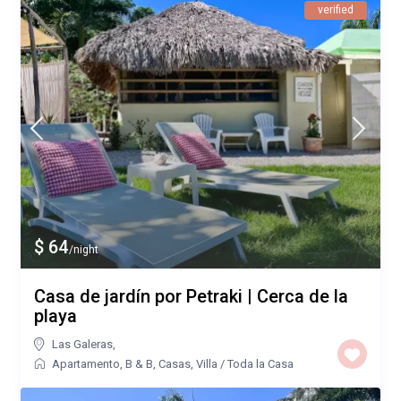
verified
$ 64
/night
Casa de jardín por Petraki | Cerca de la
playa
Las Galeras
,
Apartamento
,
B & B
,
Casas
,
Villa
/
Toda la Casa