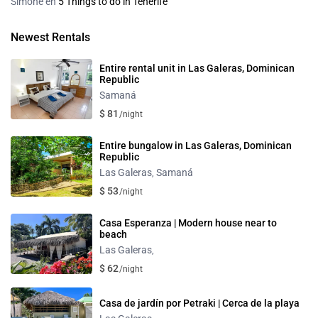
Simone
en
5 Things to do in Tenerife
Newest Rentals
Entire rental unit in Las Galeras, Dominican
Republic
Samaná
$ 81
/night
Entire bungalow in Las Galeras, Dominican
Republic
Las Galeras
Samaná
,
$ 53
/night
Casa Esperanza | Modern house near to
beach
Las Galeras
,
$ 62
/night
Casa de jardín por Petraki | Cerca de la playa