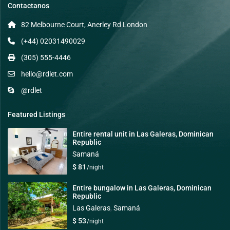
Contactanos
82 Melbourne Court, Anerley Rd London
(+44) 02031490029
(305) 555-4446
hello@rdlet.com
@rdlet
Featured Listings
Entire rental unit in Las Galeras, Dominican
Republic
Samaná
$ 81
/night
Entire bungalow in Las Galeras, Dominican
Republic
Las Galeras
,
Samaná
$ 53
/night